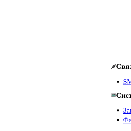
Свя
SM
Сис
За
Фа