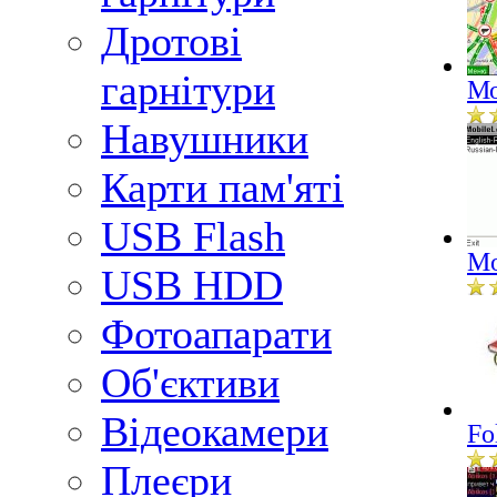
Дротові
гарнітури
Мо
Навушники
Карти пам'яті
USB Flash
Mo
USB HDD
Фотоапарати
Об'єктиви
Відеокамери
Fo
Плеєри