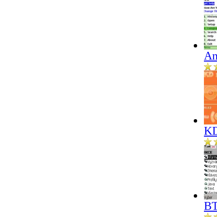
An
KD
BT