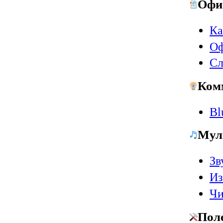
Офи
Ка
Оф
Сл
Ком
Bl
Мул
Зв
Из
Чи
Пол