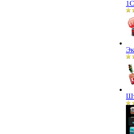
1С
Эк
Шт