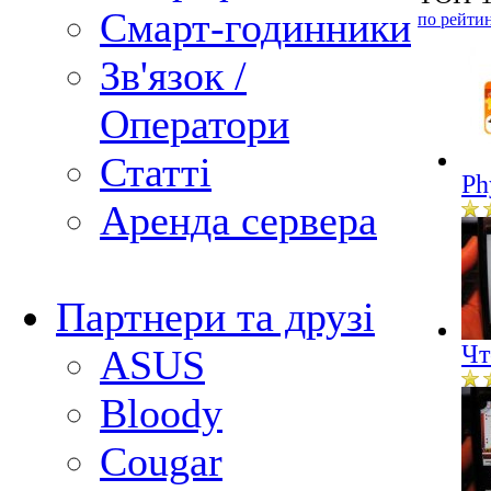
Смарт-годинники
по рейти
Зв'язок /
Оператори
Статті
Ph
Аренда сервера
Партнери та друзі
Чт
ASUS
Bloody
Cougar