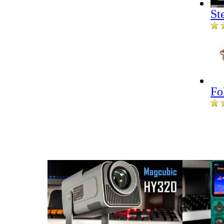
St
Fo