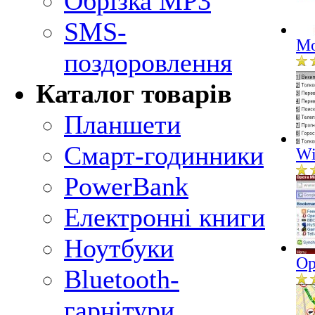
Обрізка MP3
SMS-
Mo
поздоровлення
Каталог товарів
Планшети
Смарт-годинники
Wi
PowerBank
Електронні книги
Ноутбуки
Op
Bluetooth-
гарнітури