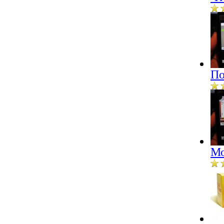
По
Мо