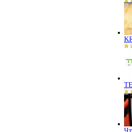
KR
ТЕ
Чт