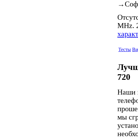
→
Соф
Отсутс
MHz. 2
харак
Тесты
Ви
Лучш
720
Наши 
телеф
проше 
мы сгр
устан
необх