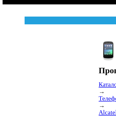
Про
Катал
→
Телеф
→
Alcat